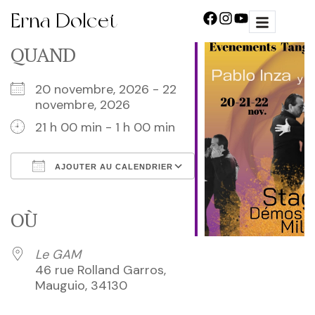
Erna Dolcet
QUAND
20 novembre, 2026 - 22
novembre, 2026
21 h 00 min - 1 h 00 min
AJOUTER AU CALENDRIER
Télécharger ICS
Calendrier Google
iCalendar
Office 365
Outlook Live
OÙ
Le GAM
46 rue Rolland Garros,
Mauguio, 34130